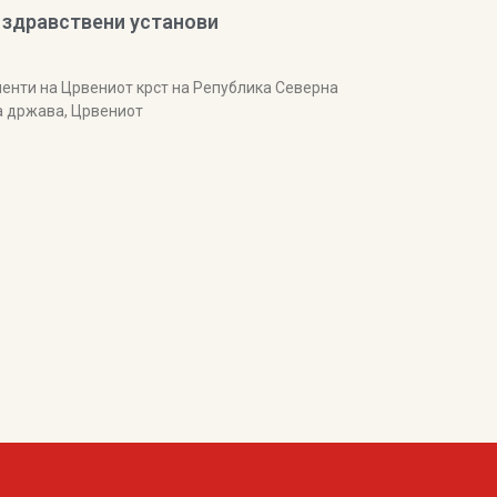
 здравствени установи
менти на Црвениот крст на Република Северна
а држава, Црвениот