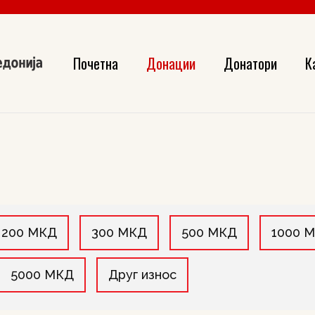
Здравствени-превентивни програ
Подготвеност и одговор при кат
Почетна
Донации
Донатори
К
Социјално-хуманитарни програми
Online Донацијa
Здравствени-превентивни прогр
Offline донации
Подготвеност и одговор при кат
Донирај облека
Социјално-хуманитарни програм
Online Донацијa
Offline донации
200 МКД
300 МКД
500 МКД
1000 
Донирај облека
5000 МКД
Друг износ