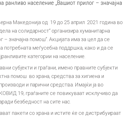
а ранливо население „Вашиот прилoг – значајна
ерна Македонија oд 19 до 25 април 2021 година во
дела на солидарност“ организира хуманитарна
г – значајна помош“. Акцијата има за цел да се
а потребната меѓусебна поддршка, како и да се
јранливите категории на население.
вни субјекти и граѓани, имено правните субјекти
тна помош во храна, средства за хигиена и
производи и парични средства. Имајќи ја во
 КОВИД 19, граѓаните се повикуваат исклучиво да
аради безбедност на сите нас.
ават пакети со храна и истите ќе се дистрибуираат