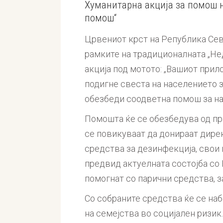
Хуманитарна акција за помош н
помош“
Црвениот крст на Република Сев
рамките на традиционалната „Не
акција под мотото: „Вашиот прило
подигне свеста на населението з
обезбеди соодветна помош за на
Помошта ќе се обезбедува од пра
се повикуваат да донираат дирек
средства за дезинфекција, свои 
предвид актуелната состојба со
помогнат со парични средства, з
Со собраните средства ќе се наб
на семејства во социјален ризик.