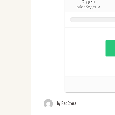
by
RedCross