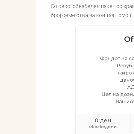
Со секој обезбеден пакет со хр
број семејства на кои таа помош