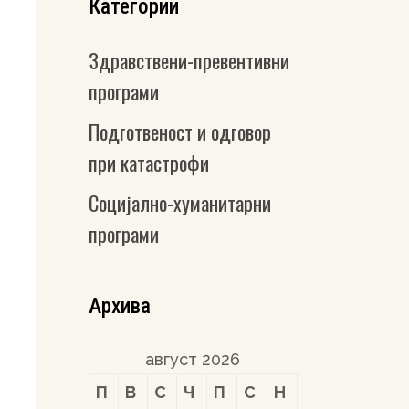
Категории
Здравствени-превентивни
програми
Подготвеност и одговор
при катастрофи
Социјално-хуманитарни
програми
Архива
август 2026
П
В
С
Ч
П
С
Н