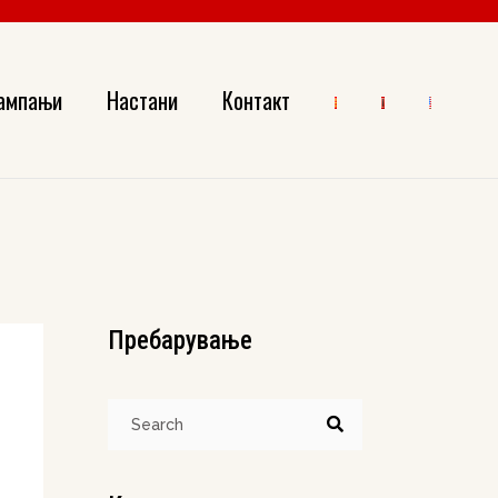
ми
астрофи
ампањи
Настани
Контакт
ами
астрофи
и
Пребарување
Search
for: