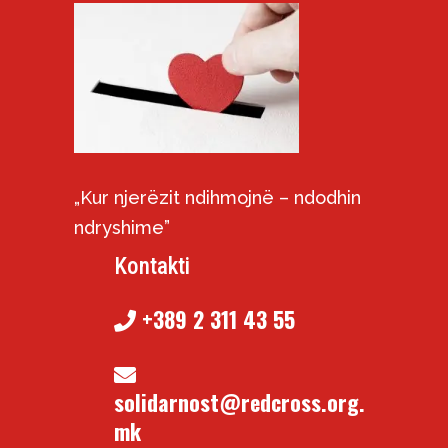
„Kur njerëzit ndihmojnë – ndodhin
ndryshime”
Kontakti
+389 2 311 43 55
solidarnost@redcross.org.
mk