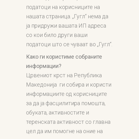
податоци на корисниците на
нашата страница. „Гугл“ нема да
ја придружи вашата ИП адреса
со кои било други ваши
податоци што се чуваат во „Гугл“.
Како ги користиме собраните
информации?
Црвениот крст на Република
Македонија ги собира и користи
информациите од корисниците
за да ја фасцилитира помошта,
обуката, активностите и
теренската активност со главна
цел да им помогне на оние на