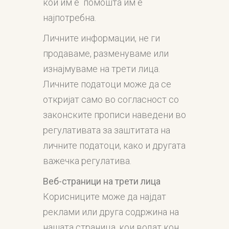
кои им е помошта им е
најпотребна.
Личните информации, не ги
продаваме, разменуваме или
изнајмуваме на трети лица.
Личните податоци може да се
откријат само во согласност со
законските прописи наведени во
регулативата за заштитата на
личните податоци, како и другата
важечка регулатива.
Веб-страници
на трети лица
Корисниците може да најдат
реклами или друга содржина на
нашата страница, кои водат кон