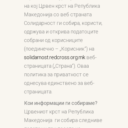
на кој Црвен крст на Република
Македонија со веб страната
Солидарност ги собира, користи,
одржува и открива податоците
собрани од корисниците
(поединечно – „Корисник“) на
solidarnost.redcross.org.mk
веб-
страницата („Страна“). Оваа
политика за приватност се
однесува единствено за веб-
страницата.
Кои информации ги собираме?
Црвениот крст на Република
Македонија ги собира следниве